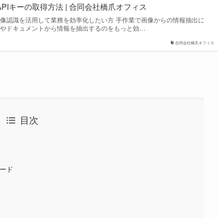
ision APIキーの取得方法 | 合同会社橋爪オフィス
画像認識を活用して業務を効率化したい方 手作業で画像からの情報抽出に
像やドキュメントから情報を抽出するのをもっと効…
合同会社橋爪オフィス
目次
ロード